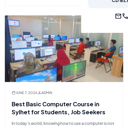
CD IEL
mail
cal
calendar_today
person
JUNE 7, 2026
ADMIN
Best Basic Computer Course in
Sylhet for Students, Job Seekers
In today’s world, knowing how to use a computer is not