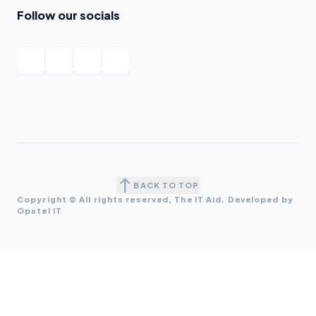
Follow our socials
north
BACK TO TOP
Copyright © All rights reserved, The IT Aid. Developed by
Opstel IT