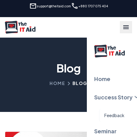
mail
call
support@theitaid.com
+880 1707 075 404
menu
Blog
Home
chevron_right
HOME
BLOG
expand
Success Story
Feedback
Seminar