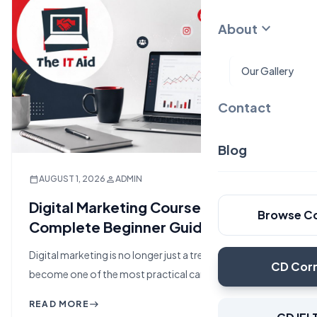
expand_more
About
Our Gallery
Contact
Blog
calendar_today
person
AUGUST 1, 2026
ADMIN
Digital Marketing Course in Sylhet:
Browse C
Complete Beginner Guide
Digital marketing is no longer just a trending skill. It has
CD Cor
become one of the most practical career skills for…
READ MORE
east