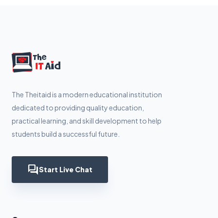
The Theitaid is a modern educational institution
dedicated to providing quality education,
practical learning, and skill development to help
students build a successful future.
forum
Start Live Chat