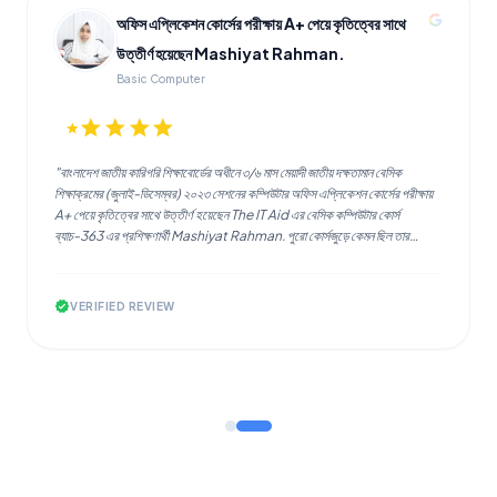
অফিস এপ্লিকেশন কোর্সের পরীক্ষায় A+ পেয়ে কৃতিত্বের সাথে
উত্তীর্ণ হয়েছেন Mashiyat Rahman.
Basic Computer
star
star
star
star
star
"বাংলাদেশ জাতীয় কারিগরি শিক্ষাবোর্ডের অধীনে ৩/৬ মাস মেয়াদী জাতীয় দক্ষতামান বেসিক
শিক্ষাক্রমের (জুলাই-ডিসেম্বর) ২০২৩ সেশনের কম্পিউটার অফিস এপ্লিকেশন কোর্সের পরীক্ষায়
A+ পেয়ে কৃতিত্বের সাথে উত্তীর্ণ হয়েছেন The IT Aid এর বেসিক কম্পিউটার কোর্স
ব্যাচ-363 এর প্রশিক্ষণার্থী Mashiyat Rahman. পুরো কোর্সজুড়ে কেমন ছিল তার
অভিজ্ঞতা? চলুন জেনে নেওয়া যাক তার কাছ থেকে"
verified
VERIFIED REVIEW