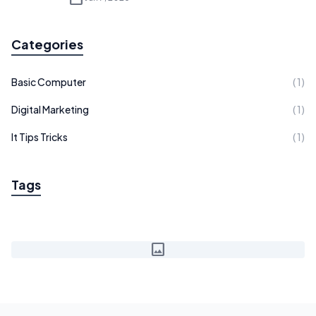
Categories
Basic Computer
( 1)
Digital Marketing
( 1)
It Tips Tricks
( 1)
Tags
image