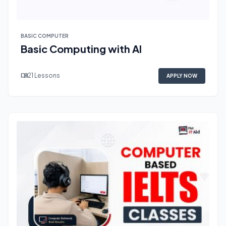
BASIC COMPUTER
Basic Computing with AI
menu_book
21 Lessons
APPLY NOW