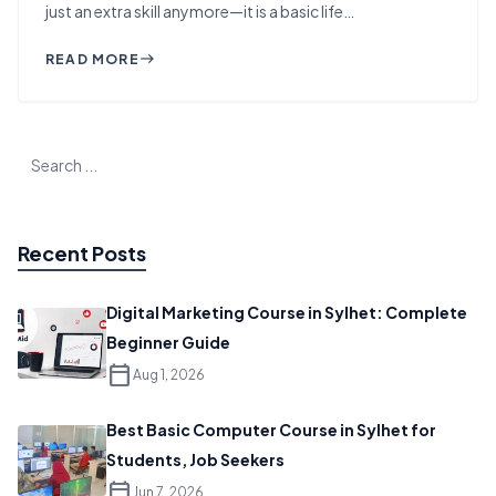
just an extra skill anymore—it is a basic life…
READ MORE
east
Recent Posts
Digital Marketing Course in Sylhet: Complete
Beginner Guide
calendar_today
Aug 1, 2026
Best Basic Computer Course in Sylhet for
Students, Job Seekers
calendar_today
Jun 7, 2026