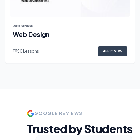
WEB DESIGN
Web Design
menu_book
50 Lessons
APPLY NOW
GOOGLE REVIEWS
Trusted by Students