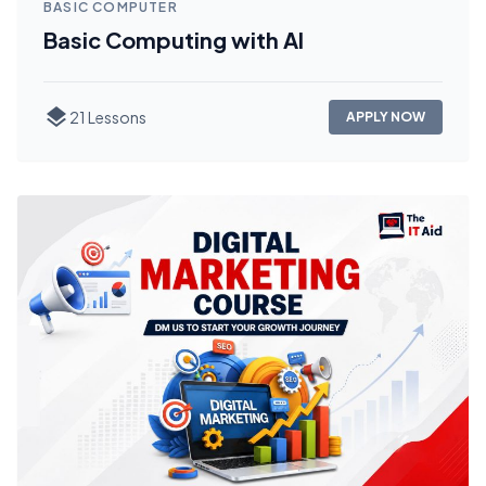
BASIC COMPUTER
Basic Computing with AI
layers
21 Lessons
APPLY NOW