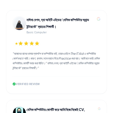
নাঈমা বেগম, দ্যা আইটি এইডের ‘বেসিক কম্পিউটার অ্যান্ড
ইন্টারনেট’ ব্যাচের শিক্ষার্থী।
Basic Computer
star
star
star
star
star
"আমাদের যাদের বাসায় ল্যাপটপ বা কম্পিউটার নাই, তারাও চাইলে The IT Aid এ কম্পিউটার
কোর্স করতে পারি। কারণ, ক্লাস শেষে ল্যাবে গিয়ে Practice করা যায়। আমি মনে করি বেসিক
কম্পিউটার কোর্সটি সবার করা উচিত।" নাঈমা বেগম, দ্যা আইটি এইডের 'বেসিক কম্পিউটার অ্যান্ড
ইন্টারনেট' ব্যাচের শিক্ষার্থী।"
verified
VERIFIED REVIEW
বেসিক কম্পিউটার কোর্সটি করে আমি নিজে নিজেই CV,