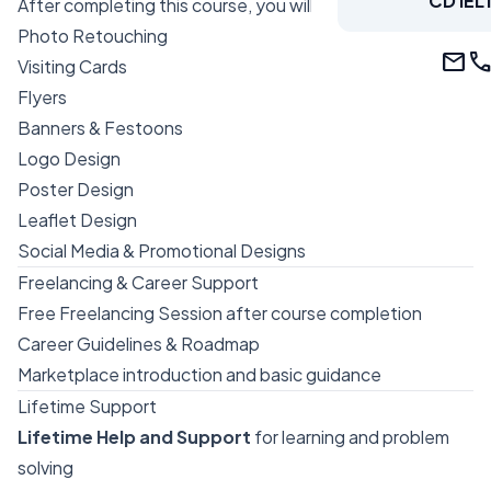
CD IEL
After completing this course, you will be able to design:
Photo Retouching
mail
cal
Visiting Cards
Flyers
Banners & Festoons
Logo Design
Poster Design
Leaflet Design
Social Media & Promotional Designs
Freelancing & Career Support
Free Freelancing Session after course completion
Career Guidelines & Roadmap
Marketplace introduction and basic guidance
Lifetime Support
Lifetime Help and Support
for learning and problem
solving