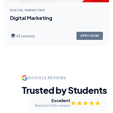
DIGITAL MARKETING
Digital Marketing
layers
42 Lessons
APPLY NOW
GOOGLE REVIEWS
Trusted by Students
Excellent
star
star
star
star
star
Based on 500+ reviews