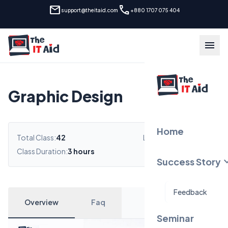
mail
call
support@theitaid.com
+880 1707 075 404
menu
Graphic Design
Home
Total Class:
42
Level:
Intermediate
Class Duration:
3 hours
Time:
30 hours
expand
Success Story
Feedback
Overview
Faq
Seminar