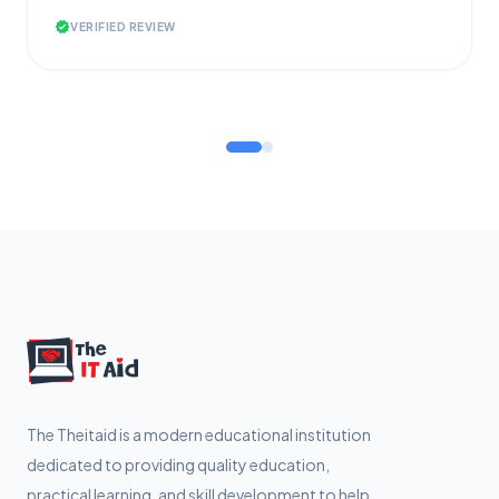
verified
VERIFIED REVIEW
The Theitaid is a modern educational institution
dedicated to providing quality education,
practical learning, and skill development to help