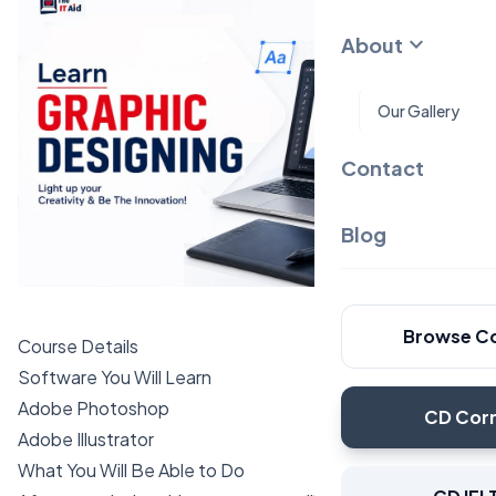
expand_more
About
Our Gallery
Contact
Blog
Browse C
Course Details
Software You Will Learn
Adobe Photoshop
CD Cor
Adobe Illustrator
What You Will Be Able to Do