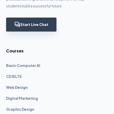
students build a successful future.
forum
Start Live Chat
Courses
Basic Computer AI
CD IELTS
Web Design
Digital Marketing
Graphic Design