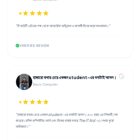
star
star
star
star
star
"দি আইটি এইডের পক্ষ থেকে আন্তরিক অভিনন্দন ও আগামী দিনের জন্য শুভকামনা।"
verified
VERIFIED REVIEW
হাজারো কথার চেয়ে একজন student-এর বলাটাই আসল।
Basis Computer
star
star
star
star
star
"হাজারো কথার চেয়ে একজন student-এর বলাটাই আসল। ৫০০ ব্যাচ এর শিক্ষার্থী শেষ
করেছে বেসিক কম্পিউটার কোর্স এবং নিজের ভাষায় বলছে The IT Aid -এ শেখার পুরো
অভিজ্ঞতা।"